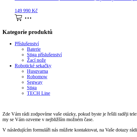
149 990
Kč
Kategorie produktů
Příslušenství
Baterie
Stiga příslušenství
Žací nože
Robotické sekačky
Husqvarna
Robomow
Segway
Stiga
TECH Line
Zde Vám rádi zodpovíme vaše otázky, pokud byste je řešili raději tel
my se Vám ozveme v nejbližším možném čase.
V následujícím formuláři nás můžete kontaktovat, na Vaše dotazy rád