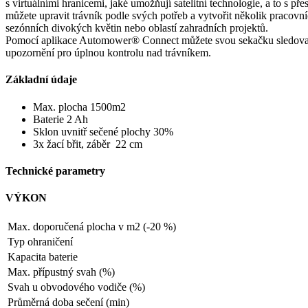
s virtuálními hranicemi, jaké umožňují satelitní technologie, a to s
můžete upravit trávník podle svých potřeb a vytvořit několik praco
sezónních divokých květin nebo oblastí zahradních projektů.
Pomocí aplikace Automower® Connect můžete svou sekačku sledovat odku
upozornění pro úplnou kontrolu nad trávníkem.
Základní údaje
Max. plocha 1500m2
Baterie 2 Ah
Sklon uvnitř sečené plochy 30%
3x žací břit, záběr 22 cm
Technické parametry
VÝKON
Max. doporučená plocha v m2 (-20 %)
Typ ohraničení
Kapacita baterie
Max. přípustný svah (%)
Svah u obvodového vodiče (%)
Průměrná doba sečení (min)