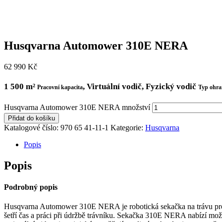
Husqvarna Automower 310E NERA
62 990
Kč
1 500 m²
, Virtuální vodič, Fyzický vodič
Pracovní kapacita
Typ ohra
Husqvarna Automower 310E NERA množství
Přidat do košíku
Katalogové číslo:
970 65 41‑11-1
Kategorie:
Husqvarna
Popis
Popis
Podrobný popis
Husqvarna Automower 310E NERA je robotická sekačka na trávu pro úd
šetří čas a práci při údržbě trávníku. Sekačka 310E NERA nabízí možn