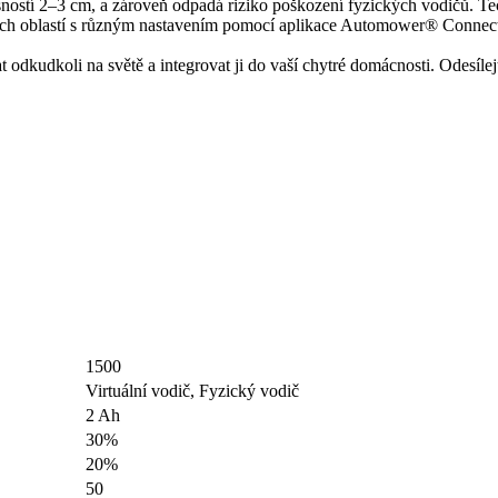
 přesností 2–3 cm, a zároveň odpadá riziko poškození fyzických vodičů
vních oblastí s různým nastavením pomocí aplikace Automower® Connect
dkoli na světě a integrovat ji do vaší chytré domácnosti. Odesílejte 
1500
Virtuální vodič, Fyzický vodič
2 Ah
30%
20%
50