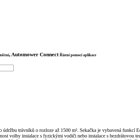
, Automower Connect
ničení
Řízení pomocí aplikace
ržbu trávníků o rozloze až 1500 m². Sekačka je vybavená funkcí Edge
ost volby instalace s fyzickými vodiči nebo instalace s bezdrátovou t