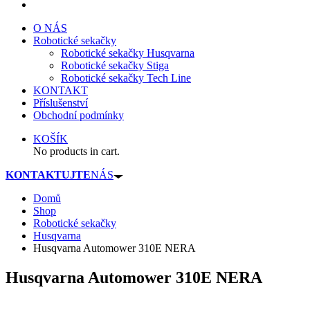
O NÁS
Robotické sekačky
Robotické sekačky Husqvarna
Robotické sekačky Stiga
Robotické sekačky Tech Line
KONTAKT
Příslušenství
Obchodní podmínky
KOŠÍK
No products in cart.
KONTAKTUJTE
NÁS
Domů
Shop
Robotické sekačky
Husqvarna
Husqvarna Automower 310E NERA
Husqvarna Automower 310E NERA