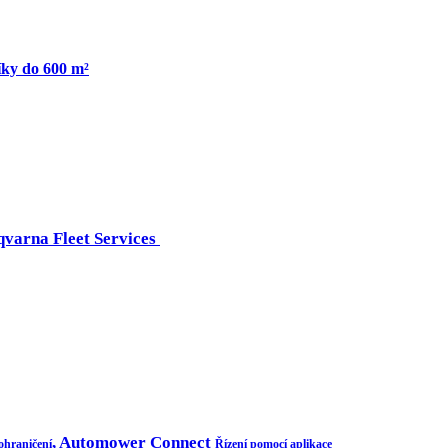
íky do 600 m²
qvarna Fleet Services
, Automower Connect
ohraničení
Řízení pomocí aplikace