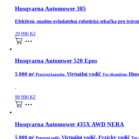
Husqvarna Automower 305
Efektivní, snadno ovladatelná robotická sekačka pro trávn
29 990
Kč
Husqvarna Automwer 520 Epos
5 000 m²
, Virtuální vodič
, Hus
Pracovní kapacita
Typ ohraničení
99 990
Kč
Husqvarna Automower 435X AWD NERA
5 000 m²
, Virtuální vodič, Fyzický vodič
Pracovní vodič
Typ 