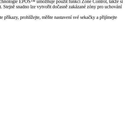
. Technologie EPOS™ umožňuje použít funkci Zone Control, takže si
. Stejně snadno lze vytvořit dočasně zakázané zóny pro uchování
příkazy, prohlížejte, měňte nastavení své sekačky a přijímejte