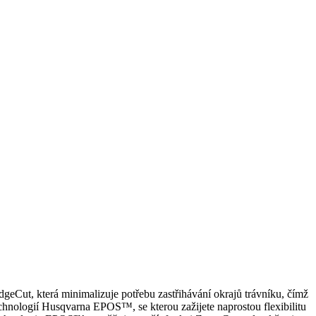
Cut, která minimalizuje potřebu zastřihávání okrajů trávníku, čímž
echnologií Husqvarna EPOS™, se kterou zažijete naprostou flexibilitu