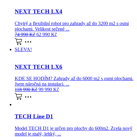
NEXT TECH LX4
Chytrý a flexibilní robot pro zahrady až do 3200 m2 s osmi
plochami. Velikost sečené ...
74 990
Kč
62 990
Kč
SLEVA!
NEXT TECH LX6
KDE SE HODÍM? Zahrady až do 6000 m2 s osmi plochami.
Jsem náročná na instalaci. ...
118 990
Kč
99 990
Kč
TECH Line D1
Model TECH D1 je určen pro plochy do 600m2. Zcela nový
model je malý, lehký, ...