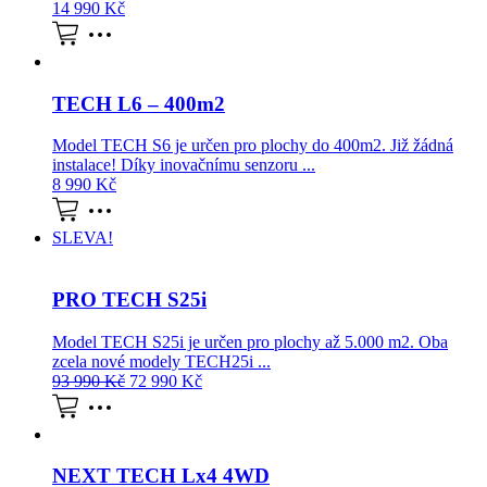
14 990
Kč
TECH L6 – 400m2
Model TECH S6 je určen pro plochy do 400m2. Již žádná
instalace! Díky inovačnímu senzoru ...
8 990
Kč
SLEVA!
PRO TECH S25i
Model TECH S25i je určen pro plochy až 5.000 m2. Oba
zcela nové modely TECH25i ...
93 990
Kč
72 990
Kč
NEXT TECH Lx4 4WD