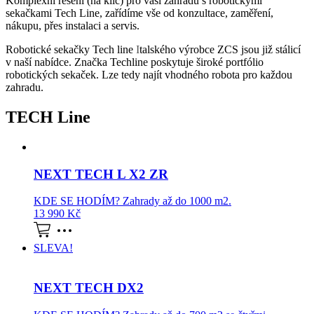
Komplexní řešení (na klíč) pro vaši zahradu s robotickými
sekačkami Tech Line, zařídíme vše od konzultace, zaměření,
nákupu, přes instalaci a servis.
Robotické sekačky Tech line
I
talského výrobce ZCS jsou již stálicí
v naší nabídce. Značka Techline poskytuje široké portfólio
robotických sekaček. Lze tedy najít vhodného robota pro každou
zahradu.
TECH Line
NEXT TECH L X2 ZR
KDE SE HODÍM? Zahrady až do 1000 m2.
13 990
Kč
SLEVA!
NEXT TECH DX2