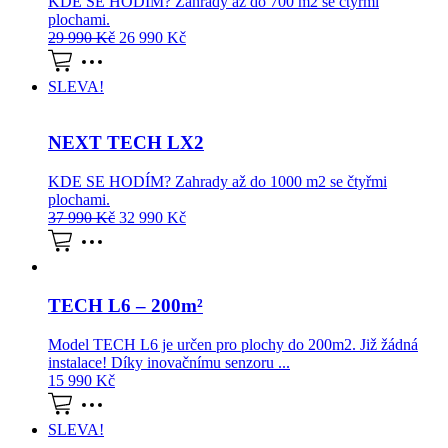
KDE SE HODÍM? Zahrady až do 700 m2 se čtyřmi
plochami.
29 990
Kč
26 990
Kč
SLEVA!
NEXT TECH LX2
KDE SE HODÍM? Zahrady až do 1000 m2 se čtyřmi
plochami.
37 990
Kč
32 990
Kč
TECH L6 – 200m²
Model TECH L6 je určen pro plochy do 200m2. Již žádná
instalace! Díky inovačnímu senzoru ...
15 990
Kč
SLEVA!