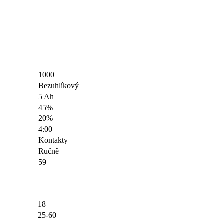
1000
Bezuhlíkový
5 Ah
45%
20%
4:00
Kontakty
Ručně
59
18
25-60