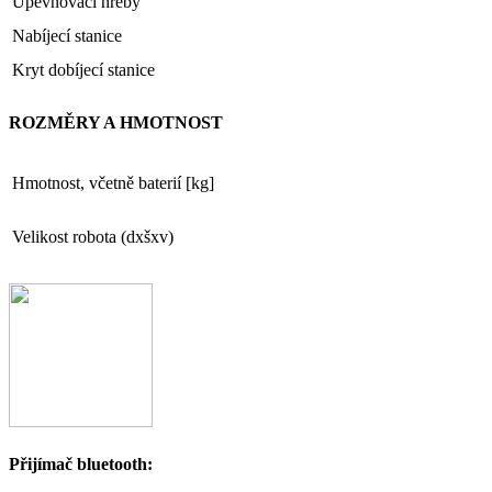
Upevňovací hřeby
Nabíjecí stanice
Kryt dobíjecí stanice
ROZMĚRY A HMOTNOST
Hmotnost, včetně baterií [kg]
Velikost robota (dxšxv)
Přijímač bluetooth: