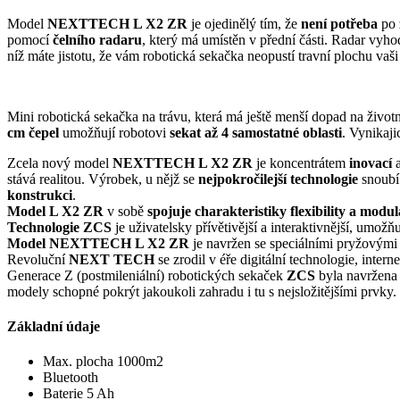
Model
NEXTTECH L X2 ZR
je ojedinělý tím, že
není potřeba
po
pomocí
čelního radaru
, který má umístěn v přední části. Radar vyh
níž máte jistotu, že vám robotická sekačka neopustí travní plochu vaši
Mini robotická sekačka na trávu, která má ještě menší dopad na životn
cm čepel
umožňují robotovi
sekat až 4 samostatné oblasti
. Vynikaji
Zcela nový model
NEXTTECH L X2 ZR
je koncentrátem
inovací
stává realitou. Výrobek, u nějž se
nejpokročilejší technologie
snoubí
konstrukci
.
Model L X2 ZR
v sobě
spojuje charakteristiky flexibility a mod
Technologie ZCS
je uživatelsky přívětivější a interaktivnější, umož
Model NEXTTECH L X2 ZR
je navržen se speciálními pryžovými k
Revoluční
NEXT TECH
se zrodil v éře digitální technologie, inter
Generace Z (postmileniální) robotických sekaček
ZCS
byla navržena 
modely schopné pokrýt jakoukoli zahradu i tu s nejsložitějšími prvky.
Základní údaje
Max. plocha 1000m2
Bluetooth
Baterie 5 Ah