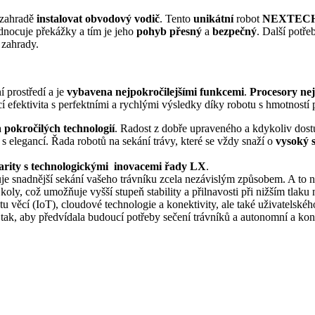
 zahradě
instalovat obvodový
vodič
. Tento
unikátní
robot
NEXTECH
odnocuje překážky a tím je jeho
pohyb přesný
a
bezpečný
. Další potře
 zahrady.
í prostředí a je
vybavena nejpokročilejšími funkcemi
.
Procesory nej
cí efektivita s perfektními a rychlými výsledky díky robotu s hmotnos
a
pokročilých technologií
. Radost z dobře upraveného a kdykoliv dos
 s elegancí. Řada robotů na sekání trávy, které se vždy snaží o
vysoký 
ularity s technologickými inovacemi řady LX
.
ňuje snadnější sekání vašeho trávníku zcela nezávislým způsobem. A to n
oly, což umožňuje vyšší stupeň stability a přilnavosti při nižším tlaku 
netu věcí (IoT), cloudové technologie a konektivity, ale také uživatelské
tak, aby předvídala budoucí potřeby sečení trávníků a autonomní a kon