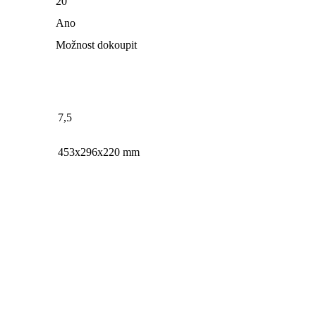
20
Ano
Možnost dokoupit
7,5
453x296x220 mm