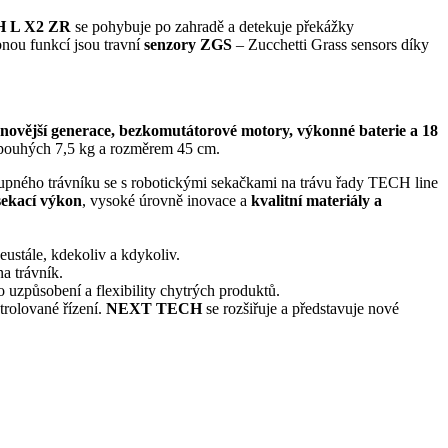
 L X2
ZR
se pohybuje po zahradě a detekuje překážky
bnou funkcí jsou travní
senzory ZGS
– Zucchetti Grass sensors díky
novější generace, bezkomutátorové motory, výkonné baterie a 18
tí pouhých 7,5 kg a rozměrem 45 cm.
tupného trávníku se s robotickými sekačkami na trávu řady TECH line
sekací výkon
, vysoké úrovně inovace a
kvalitní materiály a
eustále, kdekoliv a kdykoliv.
na trávník.
ho uzpůsobení a flexibility chytrých produktů.
trolované řízení.
NEXT TECH
se rozšiřuje a představuje nové