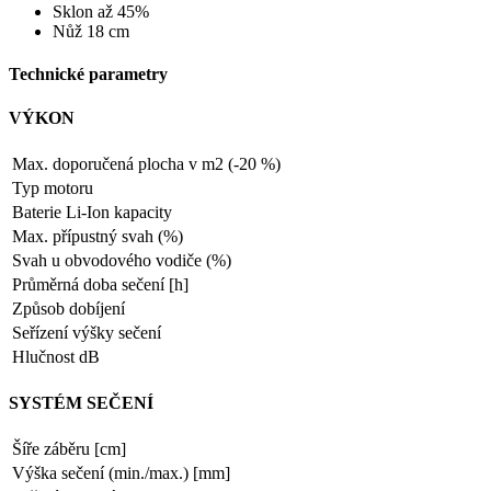
Sklon až 45%
Nůž 18 cm
Technické parametry
VÝKON
Max. doporučená plocha v m2 (-20 %)
Typ motoru
Baterie Li-Ion kapacity
Max. přípustný svah (%)
Svah u obvodového vodiče (%)
Průměrná doba sečení [h]
Způsob dobíjení
Seřízení výšky sečení
Hlučnost dB
SYSTÉM SEČENÍ
Šíře záběru [cm]
Výška sečení (min./max.) [mm]