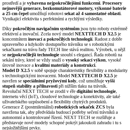
prostředí a je
vybavena nejpokročilejšími funkcemi
.
Procesory
nejnovější generace, bezkomutátorové motory, výkonné baterie
a 25 cm čepel
umožňují robotovi
sekat až 4 samostatné oblasti
.
Vynikajicí efektivita s perfektními a rychlými výsledky.
Díky
pokročilým navigačním systémům
jsou tyto roboty extrémně
efektivní a inovační. Zcela nový model
NEXTTECH D X2.5
je
koncentrátem
inovací a pokročilých technologií
. Radost z dobře
upraveného a kdykoliv dostupného trávníku se s robotickými
sekačkami na trávu řady TECH line stává realitou. Výrobek, u nějž
se
nejpokročilejší technologie
snoubí s elegancí. Řada robotů na
sekání trávy, které se vždy snaží o
vysoký sekací výkon
, vysoké
úrovně inovace a
kvalitní materiály a konstrukci
.
Model D X2.5
v sobě spojuje charakteristiky flexibility a modularity
s technologickými inovacemi. Model
NEXTTECH D X2.5
je
navržen se
speciálními pryžovými koly
, což umožňuje
vyšší
stupeň stability
a přilnavosti
při nižším tlaku na trávník.
Revoluční NEXT TECH se zrodil v éře
digitální technologie
,
internetu věcí (IoT), cloudové technologie a konektivity, ale také
uživatelského uzpůsobení a flexibility chytrých produktů.
Generace Z (postmileniální)
robotických sekaček ZCS
byla
navržena tak, aby předvídala budoucí potřeby sečení trávníků a
autonomní a kontrolované řízení. NEXT TECH se rozšiřuje a
představuje nové modely schopné pokrýt jakoukoli zahradu i tu s
nejsložitějšími prvky.