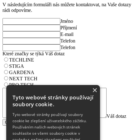
V následujícím formuláři nás můžete kontaktovat, na Vaše dotazy
rádi odpovíme.
Jméno
Příjmení
E-mail
Telefon
Telefon
Které značky se týká Váš dotaz
TECHLINE
STIGA
GARDENA
NEXT TECH
PRO TECH
×
Tyto webové stránky používají
soubory cookie.
Tyto webové stránky používají soubory
Váš dotaz
cookie ke zlepšení uživatelského zážitku.
ODESLAT DOTAZ
Používáním našich webových stránek
souhlasíte se všemi soubory cookie v
Sociální sítě
souladu s našimi zásadami používání