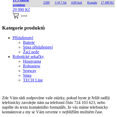
ZCS baterie
2200
1×8,7 Ah
4:00 hod
Kontakt
17 490 Kč
premium
29 990
Kč
Kategorie produktů
Příslušenství
Baterie
Stiga příslušenství
Žací nože
Robotické sekačky
Husqvarna
Robomow
Segway
Stiga
TECH Line
Zde Vám rádi zodpovíme vaše otázky, pokud byste je řešili raději
telefonicky zavolejte nám na telefonní číslo 724 103 623, nebo
napište do textu kontaktního formuláře, že vás máme telefonicky
kontaktovat a my se Vám ozveme v nejbližším možném čase.