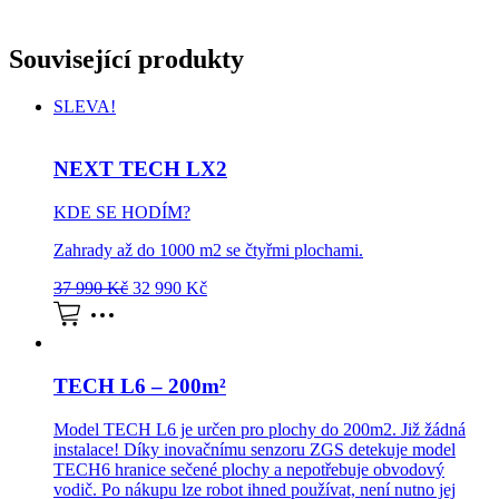
Související produkty
SLEVA!
NEXT TECH LX2
KDE SE HODÍM?
Zahrady až do 1000 m2 se čtyřmi plochami.
37 990
Kč
32 990
Kč
TECH L6 – 200m²
Model TECH L6 je určen pro plochy do 200m2. Již žádná
instalace! Díky inovačnímu senzoru ZGS detekuje model
TECH6 hranice sečené plochy a nepotřebuje obvodový
vodič. Po nákupu lze robot ihned používat, není nutno jej