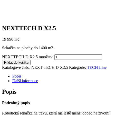
NEXTTECH D X2.5
19 990
Kč
Sekačka na plochy do 1400 m2.
NEXTTECH D X2.5 množství
Přidat do košíku
Katalogové číslo:
NEXT TECH D X2.5
Kategorie:
TECH Line
Popis
Další informace
Popis
Podrobný popis
Robotická sekačka na trávu, která má ještě menší dopad na životní