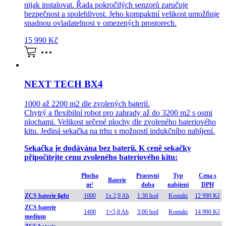
nijak instalovat. Řada pokročilých senzorů zaručuje
bezpečnost a spolehlivost. Jeho kompaktní velikost umožňuje
snadnou ovladatelnost v omezených prostorech.
15 990
Kč
NEXT TECH BX4
1000 až 2200 m2 dle zvolených baterií.
Chytrý a flexibilní robot pro zahrady až do 3200 m2 s osmi
plochami. Velikost sečené plochy dle zvoleného bateriového
kitu. Jediná sekačka na trhu s možností indukčního nabíjení.
Sekačka je dodávána bez baterií. K ceně sekačky
připočítejte cenu zvoleného bateriového kitu:
Plocha
Pracovní
Typ
Cena s
Baterie
m²
doba
nabíjení
DPH
ZCS baterie light
1000
1x 2,9 Ah
1:30 hod
Kontakt
12 990 Kč
ZCS baterie
1400
1×5,8 Ah
3:00 hod
Kontakt
14 990 Kč
medium