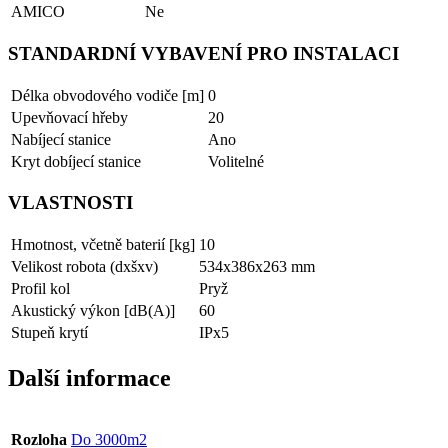
AMICO
Ne
STANDARDNÍ VYBAVENÍ PRO INSTALACI
Délka obvodového vodiče [m]
0
Upevňovací hřeby
20
Nabíjecí stanice
Ano
Kryt dobíjecí stanice
Volitelné
VLASTNOSTI
Hmotnost, včetně baterií [kg]
10
Velikost robota (dxšxv)
534x386x263 mm
Profil kol
Pryž
Akustický výkon [dB(A)]
60
Stupeň krytí
IPx5
Další informace
Rozloha
Do 3000m2