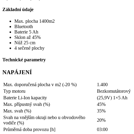
Základní údaje
Max. plocha 1400m2
Bluetooth
Baterie 5 Ah
Sklon až 45%
Nůž 25 cm
4 sečené plochy
Technické parametry
NAPÁJENÍ
Max. doporučená plocha v m2 (-20 %)
1.400
Typ motoru
Bezkomutátorový
Baterie Li-Ion kapacity
(25,9V) 1×5 Ah
Max. přípustný svah (%)
45%
Max. svah (%)
35%
Svah na vnějším okraji nebo u obvodového
20%
vodiče (%)
Průměrná doba provozu [h]
03:00