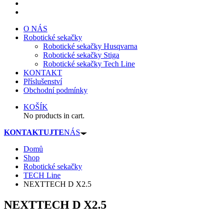
O NÁS
Robotické sekačky
Robotické sekačky Husqvarna
Robotické sekačky Stiga
Robotické sekačky Tech Line
KONTAKT
Příslušenství
Obchodní podmínky
KOŠÍK
No products in cart.
KONTAKTUJTE
NÁS
Domů
Shop
Robotické sekačky
TECH Line
NEXTTECH D X2.5
NEXTTECH D X2.5