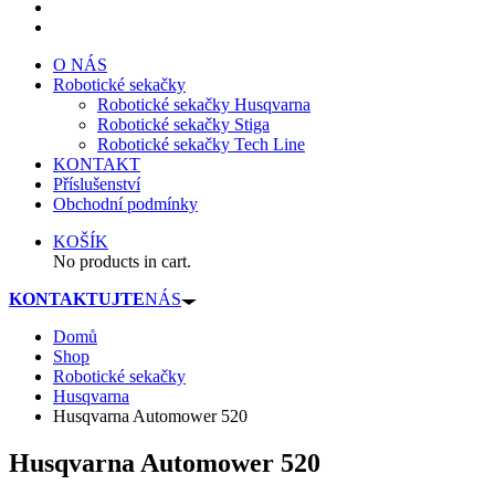
O NÁS
Robotické sekačky
Robotické sekačky Husqvarna
Robotické sekačky Stiga
Robotické sekačky Tech Line
KONTAKT
Příslušenství
Obchodní podmínky
KOŠÍK
No products in cart.
KONTAKTUJTE
NÁS
Domů
Shop
Robotické sekačky
Husqvarna
Husqvarna Automower 520
Husqvarna Automower 520