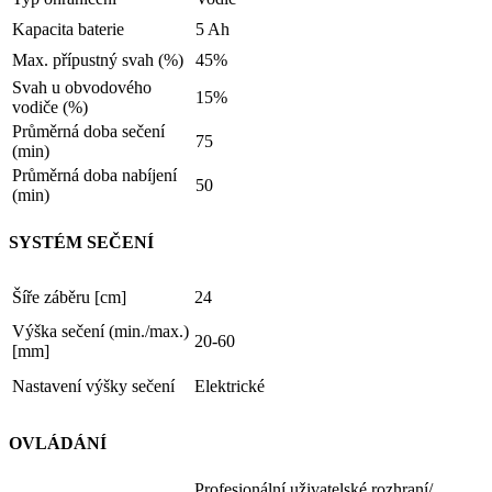
Kapacita baterie
5 Ah
Max. přípustný svah (%)
45%
Svah u obvodového
15%
vodiče (%)
Průměrná doba sečení
75
(min)
Průměrná doba nabíjení
50
(min)
SYSTÉM SEČENÍ
Šíře záběru [cm]
24
Výška sečení (min./max.)
20-60
[mm]
Nastavení výšky sečení
Elektrické
OVLÁDÁNÍ
Profesionální uživatelské rozhraní/