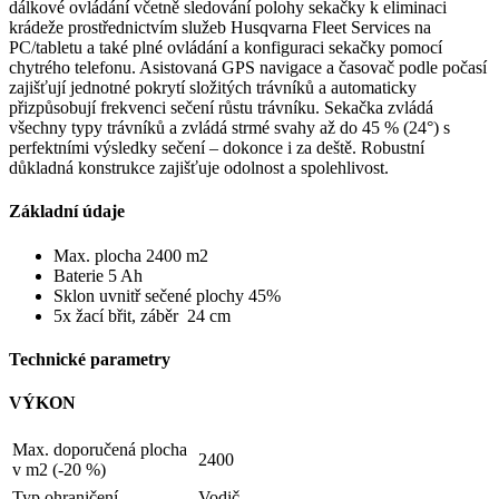
dálkové ovládání včetně sledování polohy sekačky k eliminaci
krádeže prostřednictvím služeb Husqvarna Fleet Services na
PC/tabletu a také plné ovládání a konfiguraci sekačky pomocí
chytrého telefonu. Asistovaná GPS navigace a časovač podle počasí
zajišťují jednotné pokrytí složitých trávníků a automaticky
přizpůsobují frekvenci sečení růstu trávníku. Sekačka zvládá
všechny typy trávníků a zvládá strmé svahy až do 45 % (24°) s
perfektními výsledky sečení – dokonce i za deště. Robustní
důkladná konstrukce zajišťuje odolnost a spolehlivost.
Základní údaje
Max. plocha 2400 m2
Baterie 5 Ah
Sklon uvnitř sečené plochy 45%
5x žací břit, záběr 24 cm
Technické parametry
VÝKON
Max. doporučená plocha
2400
v m2 (-20 %)
Typ ohraničení
Vodič