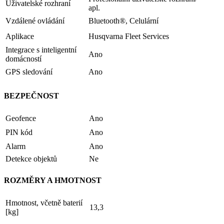
Uživatelské rozhraní
apl.
Vzdálené ovládání
Bluetooth®, Celulární
Aplikace
Husqvarna Fleet Services
Integrace s inteligentní
Ano
domácností
GPS sledování
Ano
BEZPEČNOST
Geofence
Ano
PIN kód
Ano
Alarm
Ano
Detekce objektů
Ne
ROZMĚRY A HMOTNOST
Hmotnost, včetně baterií
13,3
[kg]