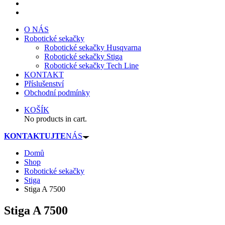
O NÁS
Robotické sekačky
Robotické sekačky Husqvarna
Robotické sekačky Stiga
Robotické sekačky Tech Line
KONTAKT
Příslušenství
Obchodní podmínky
KOŠÍK
No products in cart.
KONTAKTUJTE
NÁS
Domů
Shop
Robotické sekačky
Stiga
Stiga A 7500
Stiga A 7500