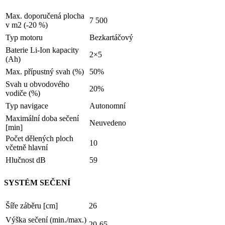
Max. doporučená plocha
7 500
v m2 (-20 %)
Typ motoru
Bezkartáčový
Baterie Li-Ion kapacity
2×5
(Ah)
Max. přípustný svah (%)
50%
Svah u obvodového
20%
vodiče (%)
Typ navigace
Autonomní
Maximální doba sečení
Neuvedeno
[min]
Počet dělených ploch
10
včetně hlavní
Hlučnost dB
59
SYSTÉM SEČENÍ
Šíře záběru [cm]
26
Výška sečení (min./max.)
20-65