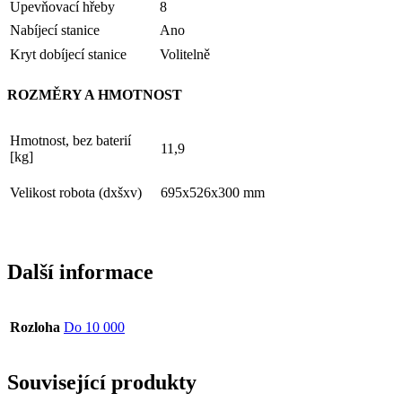
Upevňovací hřeby
8
Nabíjecí stanice
Ano
Kryt dobíjecí stanice
Volitelně
ROZMĚRY A HMOTNOST
Hmotnost, bez baterií
11,9
[kg]
Velikost robota (dxšxv)
695x526x300 mm
Další informace
Rozloha
Do 10 000
Související produkty