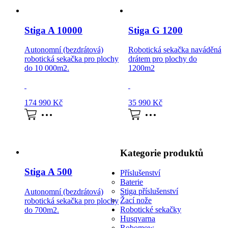
Stiga A 10000
Stiga G 1200
Autonomní (bezdrátová)
Robotická sekačka naváděná
robotická sekačka pro plochy
drátem pro plochy do
do 10 000m2.
1200m2
174 990
Kč
35 990
Kč
Kategorie produktů
Stiga A 500
Příslušenství
Baterie
Stiga příslušenství
Autonomní (bezdrátová)
Žací nože
robotická sekačka pro plochy
Robotické sekačky
do 700m2.
Husqvarna
Robomow