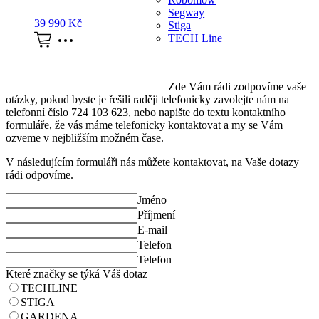
Segway
39 990
Kč
Stiga
TECH Line
Zde Vám rádi zodpovíme vaše
otázky, pokud byste je řešili raději telefonicky zavolejte nám na
telefonní číslo 724 103 623, nebo napište do textu kontaktního
formuláře, že vás máme telefonicky kontaktovat a my se Vám
ozveme v nejbližším možném čase.
V následujícím formuláři nás můžete kontaktovat, na Vaše dotazy
rádi odpovíme.
Jméno
Příjmení
E-mail
Telefon
Telefon
Které značky se týká Váš dotaz
TECHLINE
STIGA
GARDENA