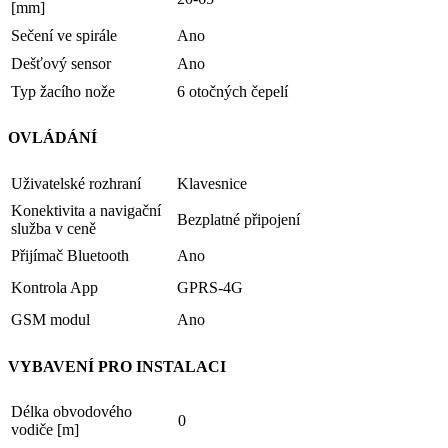
[mm]
Sečení ve spirále
Ano
Dešťový sensor
Ano
Typ žacího nože
6 otočných čepelí
OVLÁDÁNÍ
Uživatelské rozhraní
Klavesnice
Konektivita a navigační
Bezplatné připojení
služba v ceně
Přijímač Bluetooth
Ano
Kontrola App
GPRS-4G
GSM modul
Ano
VYBAVENÍ PRO INSTALACI
Délka obvodového
0
vodiče [m]