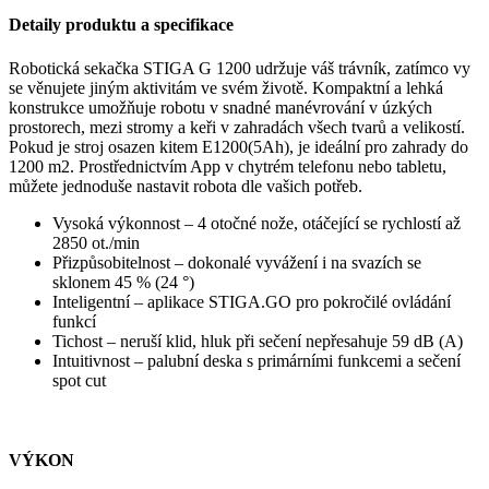
Detaily produktu a specifikace
Robotická sekačka STIGA G 1200 udržuje váš trávník, zatímco vy
se věnujete jiným aktivitám ve svém životě. Kompaktní a lehká
konstrukce umožňuje robotu v snadné manévrování v úzkých
prostorech, mezi stromy a keři v zahradách všech tvarů a velikostí.
Pokud je stroj osazen kitem E1200(5Ah), je ideální pro zahrady do
1200 m2. Prostřednictvím App v chytrém telefonu nebo tabletu,
můžete jednoduše nastavit robota dle vašich potřeb.
Vysoká výkonnost – 4 otočné nože, otáčející se rychlostí až
2850 ot./min
Přizpůsobitelnost – dokonalé vyvážení i na svazích se
sklonem 45 % (24 °)
Inteligentní – aplikace STIGA.GO pro pokročilé ovládání
funkcí
Tichost – neruší klid, hluk při sečení nepřesahuje 59 dB (A)
Intuitivnost – palubní deska s primárními funkcemi a sečení
spot cut
VÝKON