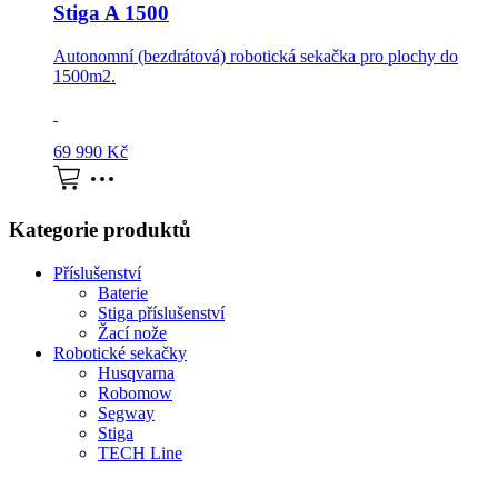
Stiga A 1500
Autonomní (bezdrátová) robotická sekačka pro plochy do
1500m2.
69 990
Kč
Kategorie produktů
Příslušenství
Baterie
Stiga příslušenství
Žací nože
Robotické sekačky
Husqvarna
Robomow
Segway
Stiga
TECH Line