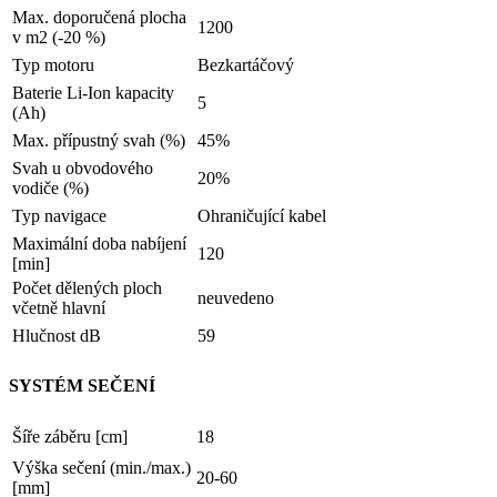
Max. doporučená plocha
1200
v m2 (-20 %)
Typ motoru
Bezkartáčový
Baterie Li-Ion kapacity
5
(Ah)
Max. přípustný svah (%)
45%
Svah u obvodového
20%
vodiče (%)
Typ navigace
Ohraničující kabel
Maximální doba nabíjení
120
[min]
Počet dělených ploch
neuvedeno
včetně hlavní
Hlučnost dB
59
SYSTÉM SEČENÍ
Šíře záběru [cm]
18
Výška sečení (min./max.)
20-60
[mm]