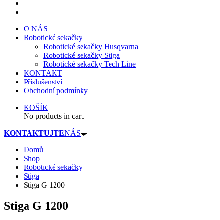
O NÁS
Robotické sekačky
Robotické sekačky Husqvarna
Robotické sekačky Stiga
Robotické sekačky Tech Line
KONTAKT
Příslušenství
Obchodní podmínky
KOŠÍK
No products in cart.
KONTAKTUJTE
NÁS
Domů
Shop
Robotické sekačky
Stiga
Stiga G 1200
Stiga G 1200